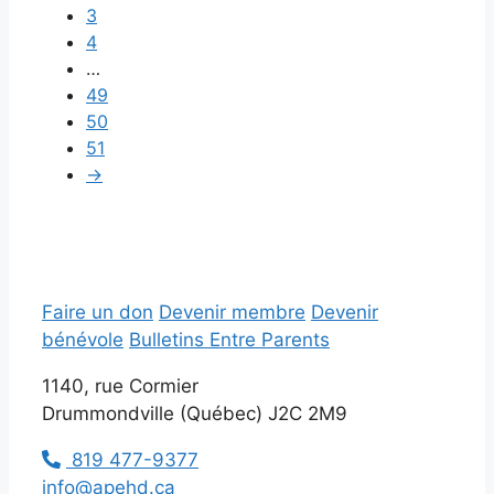
3
4
…
49
50
51
→
Faire un don
Devenir membre
Devenir
bénévole
Bulletins Entre Parents
1140, rue Cormier
Drummondville (Québec) J2C 2M9
819 477-9377
info@apehd.ca